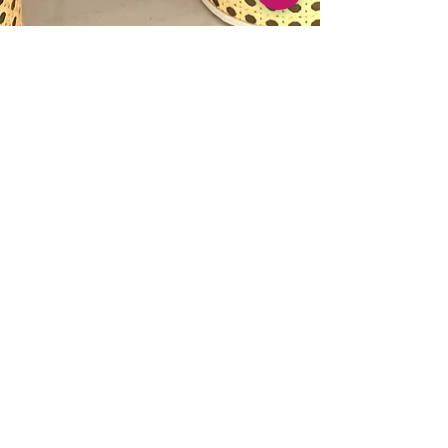
Carol Arrigoni
14 de abr.
4 min de leitura
Inspire-se com decoração
usando vasos de cerâmica