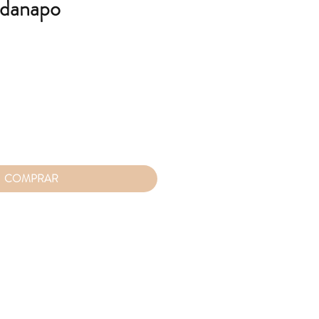
rdanapo
o
COMPRAR