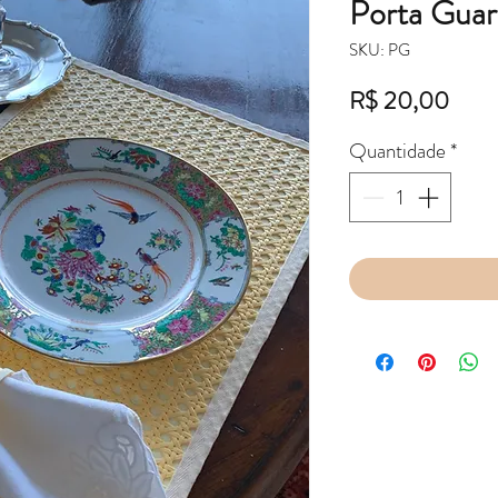
Porta Gua
SKU: PG
Preç
R$ 20,00
Quantidade
*